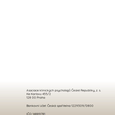
Asociace klinických psychologů České Republiky, z. s.
Ke Karlovu 455/2
128 00 Praha
Bankovní účet: Česká spořitelna 1229309/0800
IČO: 14889781