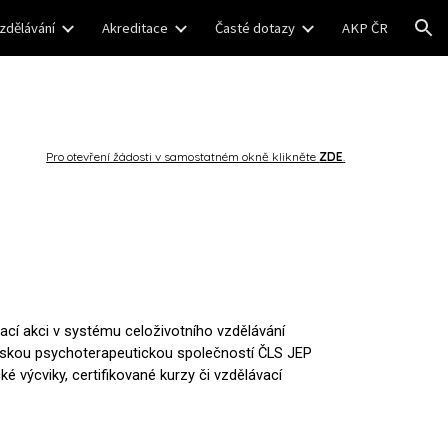
vzdělávání
Akreditace
Časté dotazy
AKP ČR
ion
Pro otevření žádosti v samostatném okně klikněte
ZDE
.